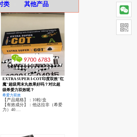
时类
其他产品
|
EXTRA SUPER I-COT印度双效"红
魔"超级周末丸效果好吗？对比超
级希爱力双效呢？
希爱力双效
【产品规格】：10粒/盒
【有效成分】：他达拉非（希爱
力）40
......