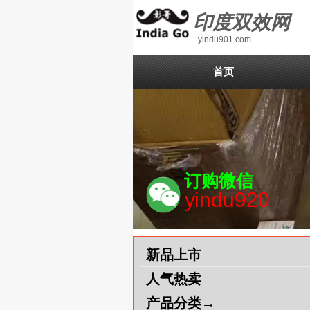
印度双效网
yindu901.com
首页
订购微信
yindu920
新品上市
人气热卖
产品分类→