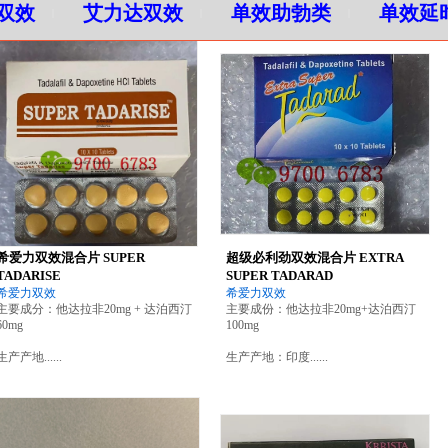
双效
艾力达双效
单效助勃类
单效延
|
|
|
希爱力双效混合片 SUPER
超级必利劲双效混合片 EXTRA
TADARISE
SUPER TADARAD
希爱力双效
希爱力双效
主要成分：
他达拉非20mg + 达泊西汀
主要成份：
他达拉非20mg+达泊西汀
60mg
100mg
生产产地......
生产产地：
印度......